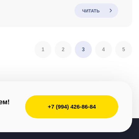
ЧИТАТЬ
1
2
3
4
5
ем!
+7 (994) 426-86-84