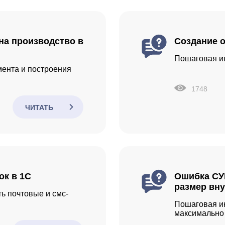
на производство в
Создание о
Пошаговая ин
ента и построения
1748
ЧИТАТЬ
ок в 1С
Ошибка СУ
размер вн
ть почтовые и смс-
Пошаговая ин
максимально